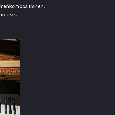
Eigenkompositionen.
lmmusik.
.