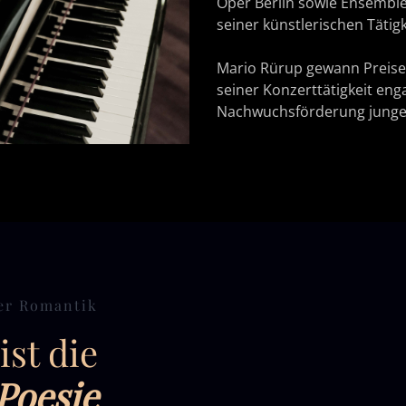
Oper Berlin sowie Ensembl
seiner künstlerischen Tätigk
Mario Rürup gewann Preise
seiner Konzerttätigkeit enga
Nachwuchsförderung junger
er Romantik
ist die
Poesie