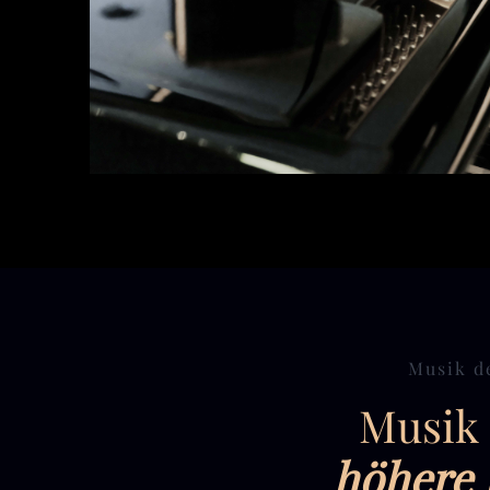
Musik d
Musik 
höhere 