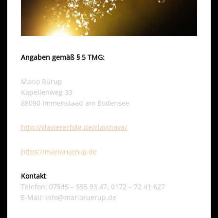
Angaben gemäß § 5 TMG:
Mario Rürup
Kapellenweg 33
88090 Immenstaad am Bodensee
http://klaviererfolg.de/clavinova/
https://marioruerup.de
Kontakt
:
Telefon: 07545 – 555 93 47, 0172 – 72 41 627
E-Mail: info@marioruerup.de