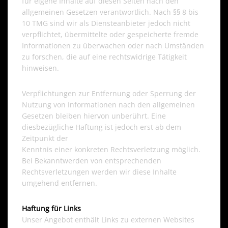
für eigene Inhalte auf diesen Seiten nach den
allgemeinen Gesetzen verantwortlich. Nach §§ 8 bis
10 TMG sind wir als Diensteanbieter jedoch nicht
verpflichtet, übermittelte oder gespeicherte fremde
Informationen zu überwachen oder nach Umständen
zu forschen, die auf eine rechtswidrige Tätigkeit
hinweisen.
Verpflichtungen zur Entfernung oder Sperrung der
Nutzung von Informationen nach den allgemeinen
Gesetzen bleiben hiervon unberührt. Eine
diesbezügliche Haftung ist jedoch erst ab dem
Zeitpunkt der
Kenntnis einer konkreten Rechtsverletzung möglich.
Bei Bekanntwerden von entsprechenden
Rechtsverletzungen werden wir diese Inhalte
umgehend entfernen.
Haftung für Links
Unser Angebot enthält Links zu externen Websites