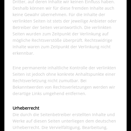
Dritter, auf deren Inhalte wir keinen Einfluss haben.
Deshalb können wir für diese fremden Inhalte auch
keine Gewähr übernehmen. Für die Inhalte der
verlinkten Seiten ist stets der jeweilige Anbieter oder
Betreiber der Seiten verantwortlich. Die verlinkten
Seiten wurden zum Zeitpunkt der Verlinkung auf
mögliche Rechtsverstöße überprüft. Rechtswidrige
Inhalte waren zum Zeitpunkt der Verlinkung nicht
erkennbar.
Eine permanente inhaltliche Kontrolle der verlinkten
Seiten ist jedoch ohne konkrete Anhaltspunkte einer
Rechtsverletzung nicht zumutbar. Bei
Bekanntwerden von Rechtsverletzungen werden wir
derartige Links umgehend entfernen.
Urheberrecht
Die durch die Seitenbetreiber erstellten Inhalte und
Werke auf diesen Seiten unterliegen dem deutschen
Urheberrecht. Die Vervielfältigung, Bearbeitung,