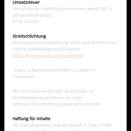
Umsatzsteuer
:
Umsatzsteuer-Identifikationsnummer gemäß §27 a
Umsatzsteuergesetz:
87 311/14 861
Streitschlichtung
Die Europäische Kommission stellt eine Plattform zur
Online-Streitbeilegung (OS) bereit:
https://ec.europa.eu/consumers/odr
Unsere E-Mail-Adresse finden Sie oben im
Impressum.
Wir sind nicht bereit oder verpflichtet, an
Streitbeilegungsverfahren vor einer
Verbraucherschlichtungsstelle teilzunehmen.
Haftung für Inhalte
Als Diensteanbieter sind wir gemäß § 7 Abs.1 TMG