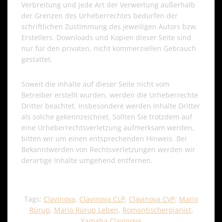
Verbreitung und jede Art der Verwertung außerhalb
der Grenzen des Urheberrechtes bedürfen der
schriftlichen Zustimmung des jeweiligen Autors bzw.
Erstellers. Downloads und Kopien dieser Seite sind
nur für den privaten, nicht kommerziellen Gebrauch
gestattet.
Soweit die Inhalte auf dieser Seite nicht vom
Betreiber erstellt wurden, werden die Urheberrechte
Dritter beachtet. Insbesondere werden Inhalte Dritter
als solche gekennzeichnet. Sollten Sie trotzdem auf
eine Urheberrechtsverletzung aufmerksam werden,
bitten wir um einen entsprechenden Hinweis. Bei
Bekanntwerden von Rechtsverletzungen werden wir
derartige Inhalte umgehend entfernen.
Tags:
Clavinova
,
Clavinova CLP
,
Clavinova CVP
,
Mario
Rürup
,
Mario Rürup Leben
,
Romantischerpianist
,
Yamaha Clavinova